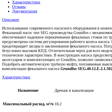
Характеристики
Отзывы
Документация
Описание
Использование современного насосного оборудования в инжене
Фекальный насос тип SEG производства Grundfos с механизмом
обеспечивают надежное перекачивание фекальных стоков по тр
предусмотрена система регулирования рабочего колеса насоса
предотвращает засоры и заклинивания фекального насоса. Пог
безусловно высоком КПД. Отличительная черта для всех моде
технические характеристики. В конструкции насоса предусмо
аксессуаров и комплектующих от Grundfos, позволит скомпле
Подобрать автоматическую трубную муфту, поплавковые выклю
комплектации фекального насоса
Grundfos SEG.40.12.E.2.1.50
Характеристики
Назначение
Дренаж и канализация
Максимальный расход, м³/ч
18.2