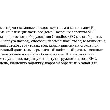
ые задачи связанные с водоотведением и канализацией.
еме канализации частного дома. Насосные агрегаты SEG
укция насосного оборудования Grundfos SEG малогабаритна,
 корпуса насоса), способен перемалывать твердые включения,
евых стоков, грунтовых вод, канализационных стоков при
ективный двигатель, герметичный кабельный разъем, мощные
осуществляется удобное обслуживание. Широкий выбор
эксплуатацию, надежную защиту погружного насоса SEG.
цепь, клиновую задвижку, шаровой обратный клапан для