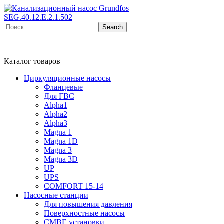
Search
Каталог товаров
Циркуляционные насосы
Фланцевые
Для ГВС
Alpha1
Alpha2
Alpha3
Magna 1
Magna 1D
Magna 3
Magna 3D
UP
UPS
COMFORT 15-14
Насосные станции
Для повышения давления
Поверхностные насосы
CMBE установки