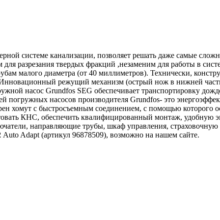
рной системе канализации, позволяет решать даже самые сложн
 для разрезания твердых фракций ,незаменим для работы в сист
убам малого диаметра (от 40 миллиметров). Технически, констр
. Инновационный режущий механизм (острый нож в нижней части
ружной насос Grundfos SEG обеспечивает транспортировку дожд
лей погружных насосов производителя Grundfos- это энергоэфф
трен хомут с быстросъемным соединением, с помощью которого 
ктовать КНС, обеспечить квалифицированный монтаж, удобную 
чатели, направляющие трубы, шкаф управления, страховочную 
2
Auto Adapt (артикул 96878509), возможно на нашем сайте.