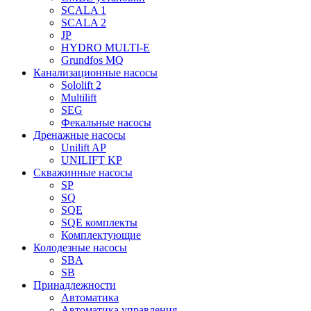
SCALA 1
SCALA 2
JP
HYDRO MULTI-E
Grundfos MQ
Канализационные насосы
Sololift 2
Multilift
SEG
Фекальные насосы
Дренажные насосы
Unilift AP
UNILIFT KP
Скважинные насосы
SP
SQ
SQE
SQE комплекты
Комплектующие
Колодезные насосы
SBA
SB
Принадлежности
Автоматика
Автоматика управления