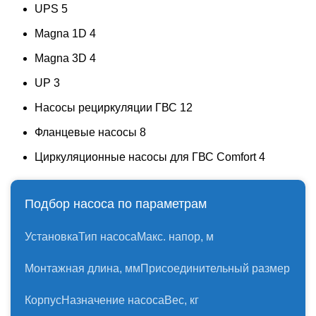
UPS
5
Magna 1D
4
Magna 3D
4
UP
3
Насосы рециркуляции ГВС
12
Фланцевые насосы
8
Циркуляционные насосы для ГВС Comfort
4
Подбор насоса по параметрам
Установка
Тип насоса
Макс. напор, м
Монтажная длина, мм
Присоединительный размер
Корпус
Назначение насоса
Вес, кг