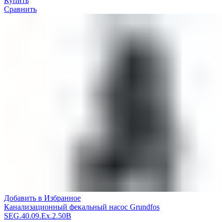
Купить
Сравнить
Добавить в Избранное
Канализационный фекальный насос Grundfos
SEG.40.09.Ex.2.50B