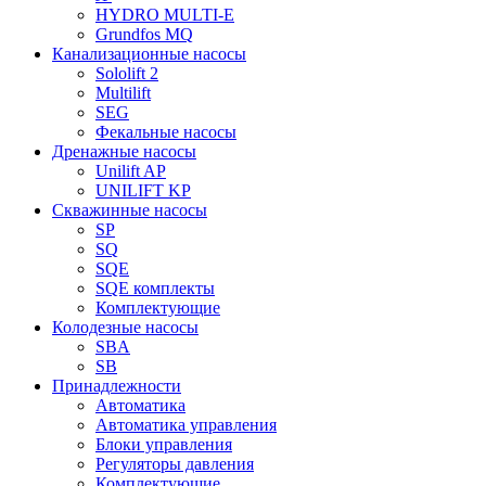
HYDRO MULTI-E
Grundfos MQ
Канализационные насосы
Sololift 2
Multilift
SEG
Фекальные насосы
Дренажные насосы
Unilift AP
UNILIFT KP
Скважинные насосы
SP
SQ
SQE
SQE комплекты
Комплектующие
Колодезные насосы
SBA
SB
Принадлежности
Автоматика
Автоматика управления
Блоки управления
Регуляторы давления
Комплектующие