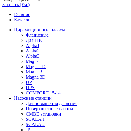
Закрыть (Esc)
Главное
Каталог
Циркуляционные насосы
Фланцевые
Для ГВС
Alpha1
Alpha2
Alpha3
Magna 1
Magna 1D
Magna 3
Magna 3D
UP
UPS
COMFORT 15-14
Насосные станции
Для повышения давления
Поверхностные насосы
CMBE установки
SCALA 1
SCALA 2
JP