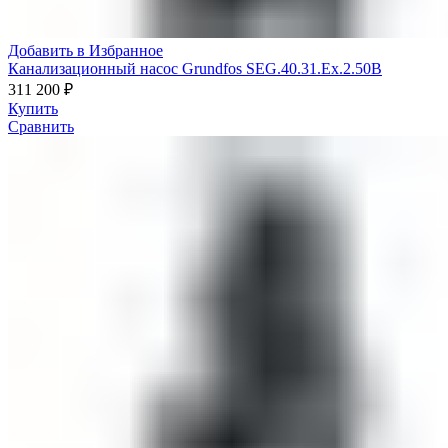
Добавить в Избранное
Канализационный насос Grundfos SEG.40.31.Ex.2.50B
311 200
₽
Купить
Сравнить