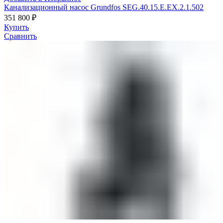
Канализационный насос Grundfos SEG.40.15.E.EX.2.1.502
351 800
₽
Купить
Сравнить