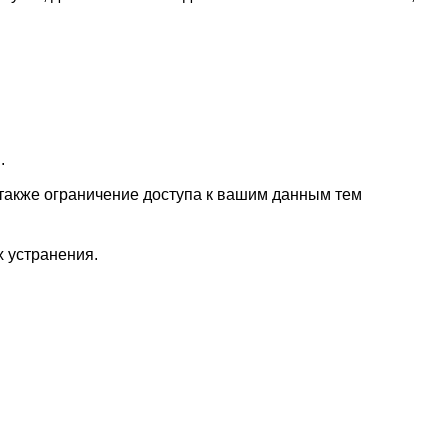
.
также ограничение доступа к вашим данным тем
х устранения.