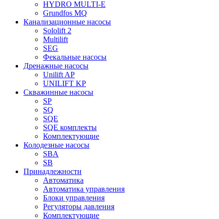
HYDRO MULTI-E
Grundfos MQ
Канализационные насосы
Sololift 2
Multilift
SEG
Фекальные насосы
Дренажные насосы
Unilift AP
UNILIFT KP
Скважинные насосы
SP
SQ
SQE
SQE комплекты
Комплектующие
Колодезные насосы
SBA
SB
Принадлежности
Автоматика
Автоматика управления
Блоки управления
Регуляторы давления
Комплектующие