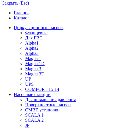
Закрыть (Esc)
Главное
Каталог
Циркуляционные насосы
Фланцевые
Для ГВС
Alpha1
Alpha2
Alpha3
Magna 1
Magna 1D
Magna 3
Magna 3D
UP
UPS
COMFORT 15-14
Насосные станции
Для повышения давления
Поверхностные насосы
CMBE установки
SCALA 1
SCALA 2
JP