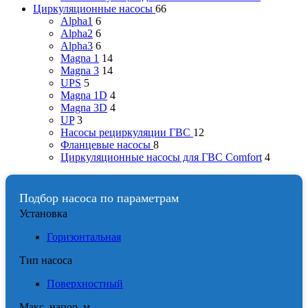
Циркуляционные насосы
66
Alpha1
6
Alpha2
6
Alpha3
6
Magna 1
14
Magna 3
14
UPS
5
Magna 1D
4
Magna 3D
4
UP
3
Насосы рециркуляции ГВС
12
Фланцевые насосы
8
Циркуляционные насосы для ГВС Comfort
4
Подбор насоса по параметрам
Установка
Горизонтальная
Тип насоса
Поверхностный
Макс. напор, м