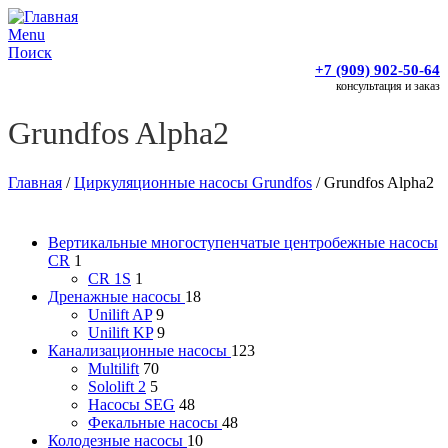
Menu
Поиск
+7 (909) 902-50-64
консультация и заказ
Grundfos Alpha2
Главная
/
Циркуляционные насосы Grundfos
/
Grundfos Alpha2
Вертикальные многоступенчатые центробежные насосы
CR
1
CR 1S
1
Дренажные насосы
18
Unilift AP
9
Unilift KP
9
Канализационные насосы
123
Multilift
70
Sololift 2
5
Насосы SEG
48
Фекальные насосы
48
Колодезные насосы
10