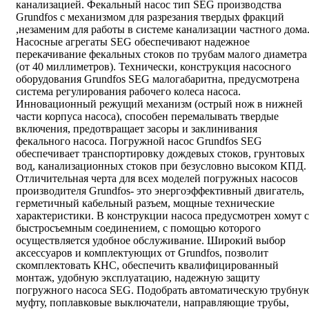
канализацией. Фекальный насос тип SEG производства
Grundfos с механизмом для разрезания твердых фракций
,незаменим для работы в системе канализации частного дома
Насосные агрегаты SEG обеспечивают надежное
перекачивание фекальных стоков по трубам малого диаметра
(от 40 миллиметров). Технически, конструкция насосного
оборудования Grundfos SEG малогабаритна, предусмотрена
система регулирования рабочего колеса насоса.
Инновационный режущий механизм (острый нож в нижней
части корпуса насоса), способен перемалывать твердые
включения, предотвращает засоры и заклинивания
фекального насоса. Погружной насос Grundfos SEG
обеспечивает транспортировку дождевых стоков, грунтовых
вод, канализационных стоков при безусловно высоком КПД.
Отличительная черта для всех моделей погружных насосов
производителя Grundfos- это энергоэффективный двигатель,
герметичный кабельный разъем, мощные технические
характеристики. В конструкции насоса предусмотрен хомут с
быстросъемным соединением, с помощью которого
осуществляется удобное обслуживание. Широкий выбор
аксессуаров и комплектующих от Grundfos, позволит
скомплектовать КНС, обеспечить квалифицированный
монтаж, удобную эксплуатацию, надежную защиту
погружного насоса SEG. Подобрать автоматическую трубну
муфту, поплавковые выключатели, направляющие трубы,