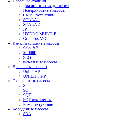
Насосные станции
Для повышения давления
Поверхностные насосы
CMBE установки
SCALA 1
SCALA 2
JP
HYDRO MULTI-E
Grundfos MQ
Канализационные насосы
Sololift 2
Multilift
SEG
Фекальные насосы
Дренажные насосы
Unilift AP
UNILIFT KP
Скважинные насосы
SP
SQ
SQE
SQE комплекты
Комплектующие
Колодезные насосы
SBA