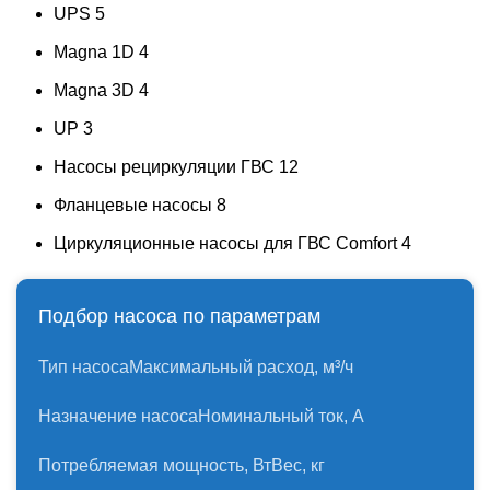
UPS
5
Magna 1D
4
Magna 3D
4
UP
3
Насосы рециркуляции ГВС
12
Фланцевые насосы
8
Циркуляционные насосы для ГВС Comfort
4
Подбор насоса по параметрам
Тип насоса
Максимальный расход, м³/ч
Назначение насоса
Номинальный ток, А
Потребляемая мощность, Вт
Вес, кг