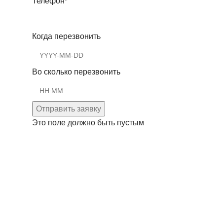
Телефон
*
Когда перезвонить
Во сколько перезвонить
Отправить заявку
Это поле должно быть пустым
© 2014-2025 Фирменный магазин PompaStar.ru —
официальный партнер производителей насосного
оборудования Grundfos, Wilo.