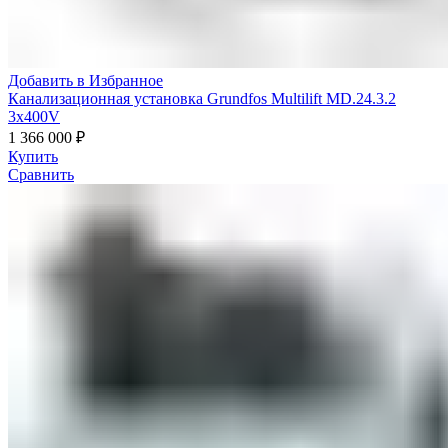
Добавить в Избранное
Канализационная установка Grundfos Multilift MD.24.3.2
3x400V
1 366 000
₽
Купить
Сравнить