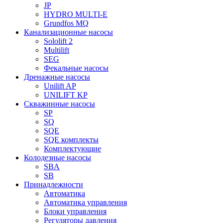
JP
HYDRO MULTI-E
Grundfos MQ
Канализационные насосы
Sololift 2
Multilift
SEG
Фекальные насосы
Дренажные насосы
Unilift AP
UNILIFT KP
Скважинные насосы
SP
SQ
SQE
SQE комплекты
Комплектующие
Колодезные насосы
SBA
SB
Принадлежности
Автоматика
Автоматика управления
Блоки управления
Регуляторы давления