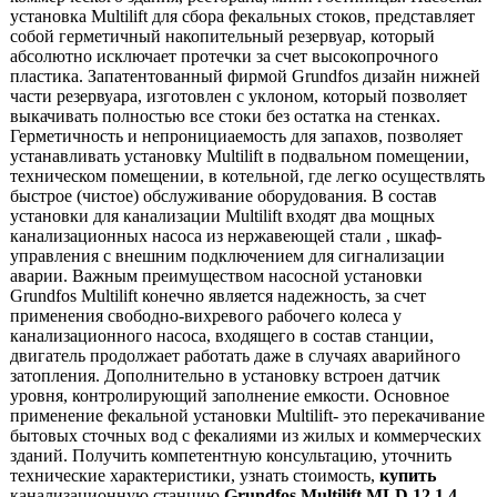
установка Multilift для сбора фекальных стоков, представляет
собой герметичный накопительный резервуар, который
абсолютно исключает протечки за счет высокопрочного
пластика. Запатентованный фирмой Grundfos дизайн нижней
части резервуара, изготовлен с уклоном, который позволяет
выкачивать полностью все стоки без остатка на стенках.
Герметичность и непронициаемость для запахов, позволяет
устанавливать установку Multilift в подвальном помещении,
техническом помещении, в котельной, где легко осуществлять
быстрое (чистое) обслуживание оборудования. В состав
установки для канализации Multilift входят два мощных
канализационных насоса из нержавеющей стали , шкаф-
управления с внешним подключением для сигнализации
аварии. Важным преимуществом насосной установки
Grundfos Multilift конечно является надежность, за счет
применения свободно-вихревого рабочего колеса у
канализационного насоса, входящего в состав станции,
двигатель продолжает работать даже в случаях аварийного
затопления. Дополнительно в установку встроен датчик
уровня, контролирующий заполнение емкости. Основное
применение фекальной установки Multilift- это перекачивание
бытовых сточных вод с фекалиями из жилых и коммерческих
зданий. Получить компетентную консультацию, уточнить
технические характеристики, узнать стоимость,
купить
канализационную станцию
Grundfos Multilift MLD.12.1.4