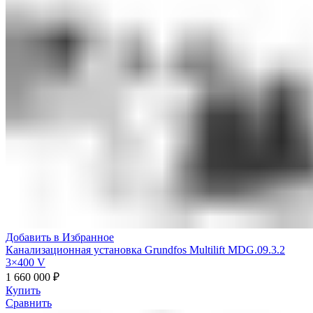
Добавить в Избранное
Канализационная установка Grundfos Multilift MDG.09.3.2
3×400 V
1 660 000
₽
Купить
Сравнить