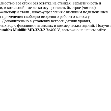
ностью все стоки без остатка на стенках. Герметичность и
, в котельной, где легко осуществлять быстрое (чистое)
 нержавеющей стали , шкаф-управления с внешним подключением
ет применения свободно-вихревого рабочего колеса у
я. Дополнительно в установку встроен датчик уровня,
чных вод с фекалиями из жилых и коммерческих зданий. Получит
undfos Multilift MD.32.3.2
3×400 V, возможно на нашем сайте.