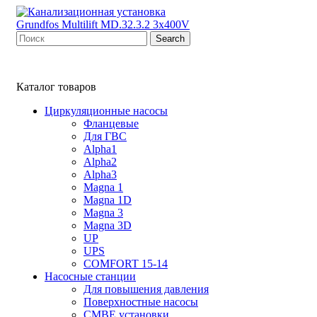
Search
Каталог товаров
Циркуляционные насосы
Фланцевые
Для ГВС
Alpha1
Alpha2
Alpha3
Magna 1
Magna 1D
Magna 3
Magna 3D
UP
UPS
COMFORT 15-14
Насосные станции
Для повышения давления
Поверхностные насосы
CMBE установки