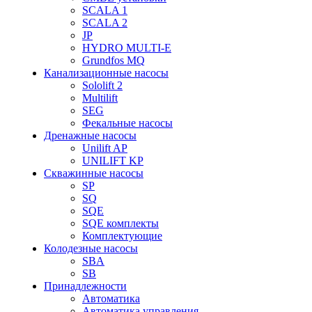
SCALA 1
SCALA 2
JP
HYDRO MULTI-E
Grundfos MQ
Канализационные насосы
Sololift 2
Multilift
SEG
Фекальные насосы
Дренажные насосы
Unilift AP
UNILIFT KP
Скважинные насосы
SP
SQ
SQE
SQE комплекты
Комплектующие
Колодезные насосы
SBA
SB
Принадлежности
Автоматика
Автоматика управления