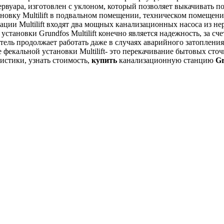
вуара, изготовлен с уклоном, который позволяет выкачивать пол
новку Multilift в подвальном помещении, техническом помещении
зации Multilift входят два мощных канализационных насоса из
тановки Grundfos Multilift конечно является надежность, за сч
атель продолжает работать даже в случаях аварийного затоплени
екальной установки Multilift- это перекачивание бытовых сто
истики, узнать стоимость,
купить
канализационную станцию
Gr