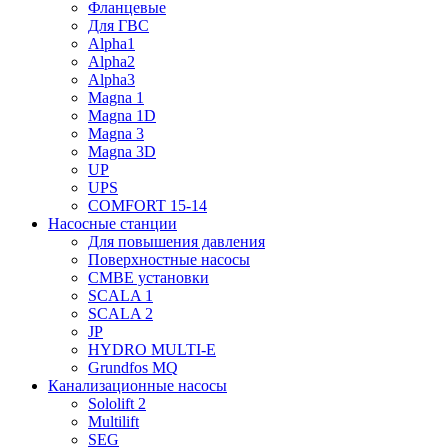
Фланцевые
Для ГВС
Alpha1
Alpha2
Alpha3
Magna 1
Magna 1D
Magna 3
Magna 3D
UP
UPS
COMFORT 15-14
Насосные станции
Для повышения давления
Поверхностные насосы
CMBE установки
SCALA 1
SCALA 2
JP
HYDRO MULTI-E
Grundfos MQ
Канализационные насосы
Sololift 2
Multilift
SEG