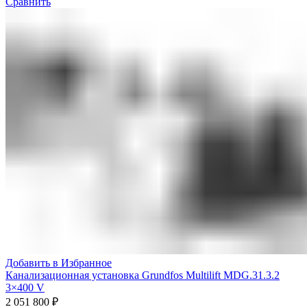
Сравнить
Добавить в Избранное
Канализационная установка Grundfos Multilift MDG.31.3.2
3×400 V
2 051 800
₽