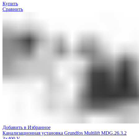
Купить
Сравнить
Добавить в Избранное
Канализационная установка Grundfos Multilift MDG.26.3.2
3×400 V