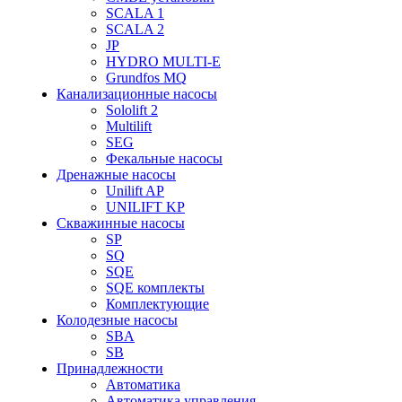
SCALA 1
SCALA 2
JP
HYDRO MULTI-E
Grundfos MQ
Канализационные насосы
Sololift 2
Multilift
SEG
Фекальные насосы
Дренажные насосы
Unilift AP
UNILIFT KP
Скважинные насосы
SP
SQ
SQE
SQE комплекты
Комплектующие
Колодезные насосы
SBA
SB
Принадлежности
Автоматика
Автоматика управления