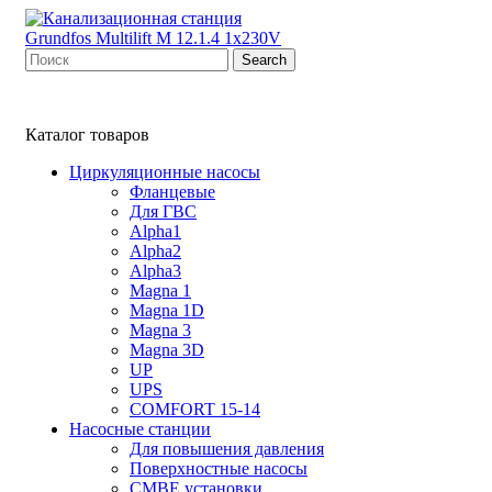
Search
Каталог товаров
Циркуляционные насосы
Фланцевые
Для ГВС
Alpha1
Alpha2
Alpha3
Magna 1
Magna 1D
Magna 3
Magna 3D
UP
UPS
COMFORT 15-14
Насосные станции
Для повышения давления
Поверхностные насосы
CMBE установки