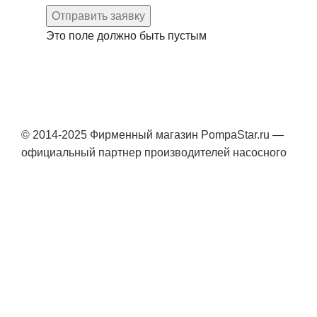
Отправить заявку
Это поле должно быть пустым
© 2014-2025 Фирменный магазин PompaStar.ru —
официальный партнер производителей насосного
оборудования Grundfos, Wilo.
Консультация онлайн
YouTube
WhatsApp
WhatsApp
Telegram
Каталог
0
Сравнить
0
Избранное
0
items
Корзина
Search