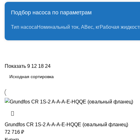
Подбор насоса по параметрам
Тип насоса
Номинальный ток, А
Вес, кг
Рабочая жидкост
Показать
9
12
18
24
Grundfos CR 1S-2 A-A-A-E-HQQE (овальный фланец)
72 716
₽
Купить