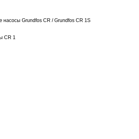
е насосы Grundfos CR
/
Grundfos CR 1S
сы CR
1