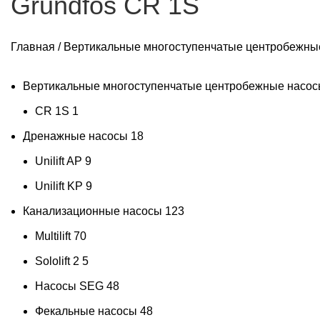
Grundfos CR 1S
Главная
/
Вертикальные многоступенчатые центробежны
Вертикальные многоступенчатые центробежные насо
CR 1S
1
Дренажные насосы
18
Unilift AP
9
Unilift KP
9
Канализационные насосы
123
Multilift
70
Sololift 2
5
Насосы SEG
48
Фекальные насосы
48