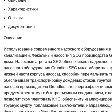
Описание
Характеристики
Отзывы
Документация
Описание
Использование современного насосного оборудования в
канализацией. Фекальный насос тип SEG производства G
дома. Насосные агрегаты SEG обеспечивают надежное пе
насосного оборудования Grundfos SEG малогабаритна, п
нижней части корпуса насоса), способен перемалывать 
обеспечивает транспортировку дождевых стоков, грунто
насосов производителя Grundfos- это энергоэффективный
предусмотрен хомут с быстросъемным соединением, с по
позволит скомплектовать КНС, обеспечить квалифициро
трубную муфту, поплавковые выключатели, направляющие
фекального насоса Grundfos, возможно на нашем сайте.