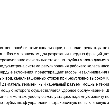
 инженерной системе канализации, позволяет решать даже
rundfos с механизмом для разрезания твердых фракций ,не
рекачивание фекальных стоков по трубам малого диаметра 
редусмотрена система регулирования рабочего колеса нас
твердые включения, предотвращает засоры и заклинивания 
вых вод, канализационных стоков при безусловно высоком 
 двигатель, герметичный кабельный разъем, мощные технич
мощью которого осуществляется удобное обслуживание. Ши
ванный монтаж, удобную эксплуатацию, надежную защиту п
 трубы, шкаф управления, страховочную цепь, клиновую з