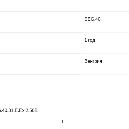
SEG.40
1 год
Венгрия
.40.31.E.Ex.2.50B