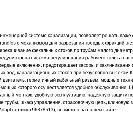
 инженерной системе канализации, позволяет решать даже
rundfos с механизмом для разрезания твердых фракций ,не
рекачивание фекальных стоков по трубам малого диаметра 
редусмотрена система регулирования рабочего колеса нас
твердые включения, предотвращает засоры и заклинивания 
вых вод, канализационных стоков при безусловно высоком 
 двигатель, герметичный кабельный разъем, мощные технич
мощью которого осуществляется удобное обслуживание. Ши
ванный монтаж, удобную эксплуатацию, надежную защиту п
 трубы, шкаф управления, страховочную цепь, клиновую з
Adapt (артикул 96878513), возможно на нашем сайте.