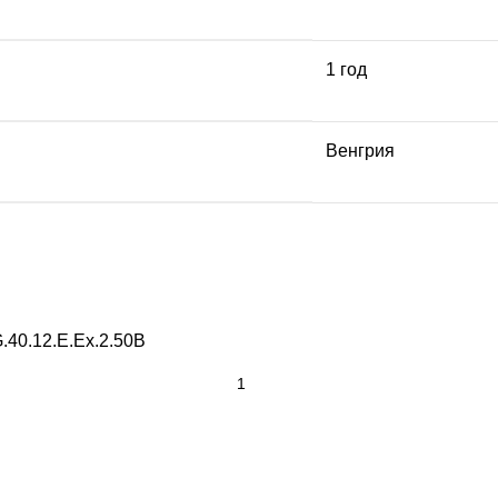
1 год
Венгрия
.40.12.E.Ex.2.50B