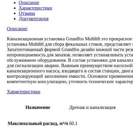
Описание
Характеристики
Отзывы
Документация
Описание
Канализационная установка Grundfos Multilift это прекрасно
установка Multilift для сбора фекальных стоков, представля
Запатентованный фирмой Grundfos дизайн нижней части резер
непронициаемость для запахов, позволяет устанавливать уста
обслуживание оборудования. В состав установки для канали
для сигнализации аварии. Важным преимуществом насосной ус
канализационного насоса, входящего в состав станции, двиг
контролирующий заполнение емкости. Основное применение ф
компетентную консультацию, уточнить технические характер
Характеристики
Назначение
Дренаж и канализация
Максимальный расход, м³/ч
60.1