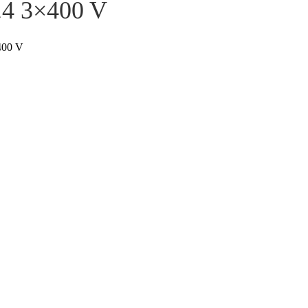
.4 3×400 V
400 V