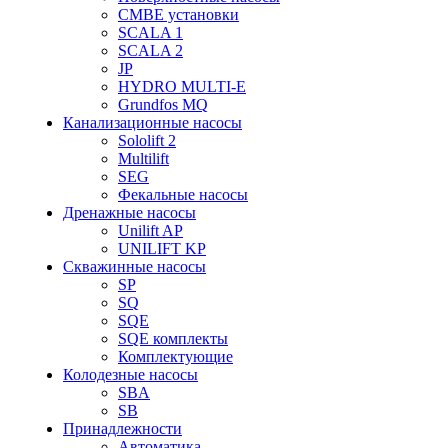
CMBE установки
SCALA 1
SCALA 2
JP
HYDRO MULTI-E
Grundfos MQ
Канализационные насосы
Sololift 2
Multilift
SEG
Фекальные насосы
Дренажные насосы
Unilift AP
UNILIFT KP
Скважинные насосы
SP
SQ
SQE
SQE комплекты
Комплектующие
Колодезные насосы
SBA
SB
Принадлежности
Автоматика