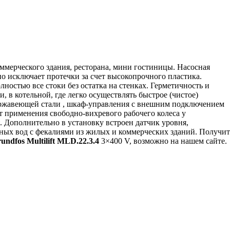
оммерческого здания, ресторана, мини гостиницы. Насосная
но исключает протечки за счет высокопрочного пластика.
ностью все стоки без остатка на стенках. Герметичность и
, в котельной, где легко осуществлять быстрое (чистое)
 нержавеющей стали , шкаф-управления с внешним подключением
ет применения свободно-вихревого рабочего колеса у
я. Дополнительно в установку встроен датчик уровня,
чных вод с фекалиями из жилых и коммерческих зданий. Получит
undfos Multilift MLD.22.3.4
3×400 V, возможно на нашем сайте.