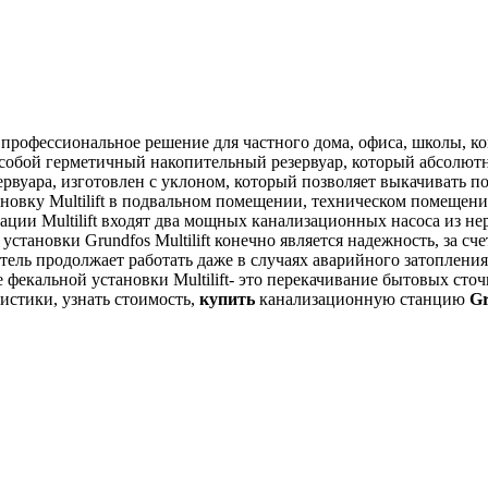
е профессиональное решение для частного дома, офиса, школы, к
ет собой герметичный накопительный резервуар, который абсолют
вуара, изготовлен с уклоном, который позволяет выкачивать пол
новку Multilift в подвальном помещении, техническом помещении
зации Multilift входят два мощных канализационных насоса из
тановки Grundfos Multilift конечно является надежность, за сч
атель продолжает работать даже в случаях аварийного затоплени
екальной установки Multilift- это перекачивание бытовых сто
истики, узнать стоимость,
купить
канализационную станцию
Gr