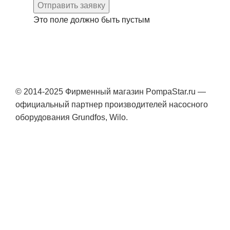
Отправить заявку
Это поле должно быть пустым
© 2014-2025 Фирменный магазин PompaStar.ru —
официальный партнер производителей насосного
оборудования Grundfos, Wilo.
Консультация онлайн
YouTube
WhatsApp
WhatsApp
Telegram
Каталог
0
Сравнить
0
Избранное
0
items
Корзина
Search
Начните вводить текст, чтобы увидеть результат