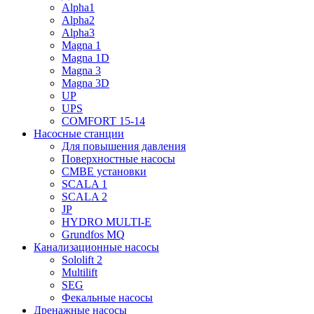
Alpha1
Alpha2
Alpha3
Magna 1
Magna 1D
Magna 3
Magna 3D
UP
UPS
COMFORT 15-14
Насосные станции
Для повышения давления
Поверхностные насосы
CMBE установки
SCALA 1
SCALA 2
JP
HYDRO MULTI-E
Grundfos MQ
Канализационные насосы
Sololift 2
Multilift
SEG
Фекальные насосы
Дренажные насосы