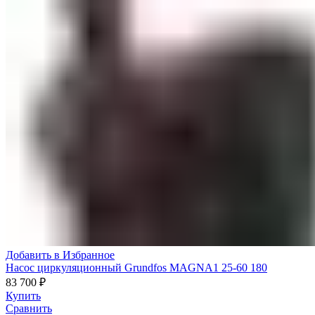
Добавить в Избранное
Насос циркуляционный Grundfos MAGNA1 25-60 180
83 700
₽
Купить
Сравнить