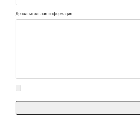
Дополнительная информация
Это
поле