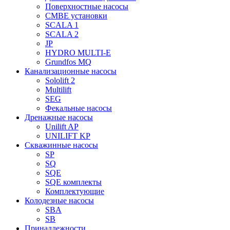
Поверхностные насосы
CMBE установки
SCALA 1
SCALA 2
JP
HYDRO MULTI-E
Grundfos MQ
Канализационные насосы
Sololift 2
Multilift
SEG
Фекальные насосы
Дренажные насосы
Unilift AP
UNILIFT KP
Скважинные насосы
SP
SQ
SQE
SQE комплекты
Комплектующие
Колодезные насосы
SBA
SB
Принадлежности