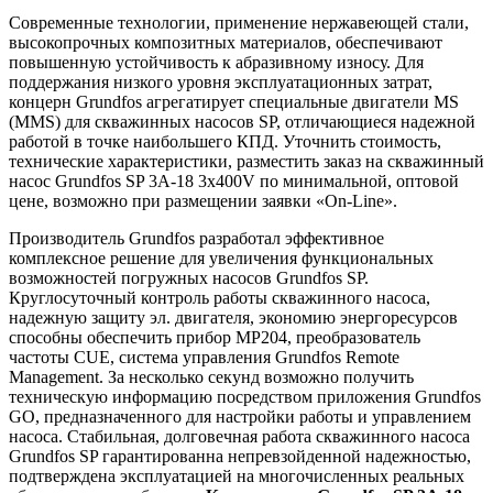
Современные технологии, применение нержавеющей стали,
высокопрочных композитных материалов, обеспечивают
повышенную устойчивость к абразивному износу. Для
поддержания низкого уровня эксплуатационных затрат,
концерн Grundfos агрегатирует специальные двигатели MS
(MMS) для скважинных насосов SP, отличающиеся надежной
работой в точке наибольшего КПД. Уточнить стоимость,
технические характеристики, разместить заказ на скважинный
насос Grundfos SP 3A-18 3x400V по минимальной, оптовой
цене, возможно при размещении заявки «On-Line».
Производитель Grundfos разработал эффективное
комплексное решение для увеличения функциональных
возможностей погружных насосов Grundfos SP.
Круглосуточный контроль работы скважинного насоса,
надежную защиту эл. двигателя, экономию энергоресурсов
способны обеспечить прибор MP204, преобразователь
частоты CUE, система управления Grundfos Remote
Management. За несколько секунд возможно получить
техническую информацию посредством приложения Grundfos
GO, предназначенного для настройки работы и управлением
насоса. Стабильная, долговечная работа скважинного насоса
Grundfos SP гарантированна непревзойденной надежностью,
подтверждена эксплуатацией на многочисленных реальных