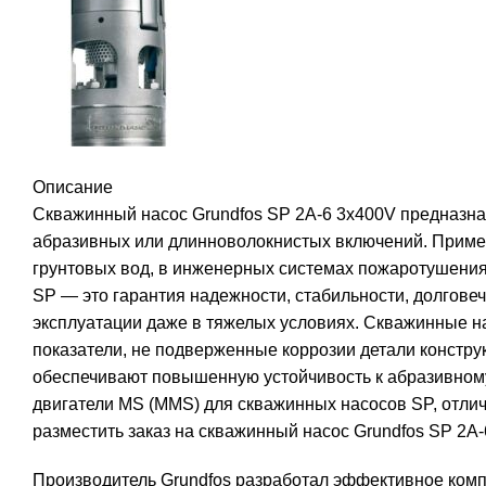
Описание
Скважинный насос Grundfos SP 2A-6 3x400V предназнач
абразивных или длинноволокнистых включений. Приме
грунтовых вод, в инженерных системах пожаротушени
SP — это гарантия надежности, стабильности, долгове
эксплуатации даже в тяжелых условиях. Скважинные н
показатели, не подверженные коррозии детали констр
обеспечивают повышенную устойчивость к абразивному 
двигатели MS (MMS) для скважинных насосов SP, отли
разместить заказ на скважинный насос Grundfos SP 2A
Производитель Grundfos разработал эффективное комп