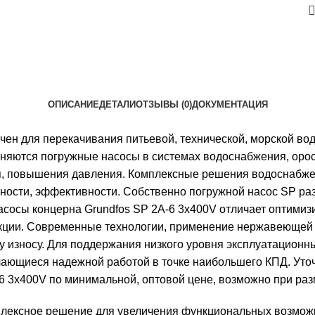
ОПИСАНИЕ
ДЕТАЛИ
ОТЗЫВЫ (0)
ДОКУМЕНТАЦИЯ
ен для перекачивания питьевой, технической, морской вод
няются погружные насосы в системах водоснабжения, орос
я, повышения давления. Комплексные решения водоснабжен
чности, эффективности. Собственно погружной насос SP р
асосы концерна Grundfos SP 2A-6 3x400V отличает оптими
укции. Современные технологии, применение нержавеющей
износу. Для поддержания низкого уровня эксплуатационных
чающиеся надежной работой в точке наибольшего КПД. Уто
-6 3x400V по минимальной, оптовой цене, возможно при ра
лексное решение для увеличения функциональных возможн