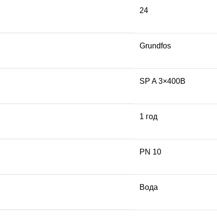
24
Grundfos
SP A 3×400В
1 год
PN 10
Вода