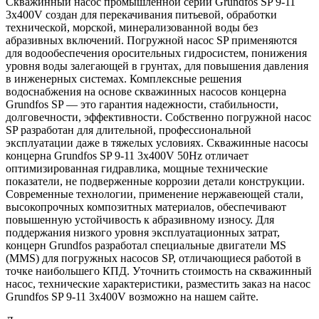
Скважинный насос промышленной серии Grundfos SP 9-11
3x400V создан для перекачивания питьевой, обработки
технической, морской, минерализованной воды без
абразивных включений. Погружной насос SP применяются
для водообеспечения оросительных гидросистем, понижения
уровня воды залегающей в грунтах, для повышения давления
в инженерных системах. Комплексные решения
водоснабжения на основе скважинных насосов концерна
Grundfos SP — это гарантия надежности, стабильности,
долговечности, эффективности. Собственно погружной насос
SP разработан для длительной, профессиональной
эксплуатации даже в тяжелых условиях. Скважинные насосы
концерна Grundfos SP 9-11 3x400V 50Hz отличает
оптимизированная гидравлика, мощные технические
показатели, не подверженные коррозии детали конструкции.
Современные технологии, применение нержавеющей стали,
высокопрочных композитных материалов, обеспечивают
повышенную устойчивость к абразивному износу. Для
поддержания низкого уровня эксплуатационных затрат,
концерн Grundfos разработал специальные двигатели MS
(MMS) для погружных насосов SP, отличающиеся работой в
точке наибольшего КПД. Уточнить стоимость на скважинный
насос, технические характеристики, разместить заказ на насос
Grundfos SP 9-11 3x400V возможно на нашем сайте.