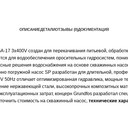
ОПИСАНИЕ
ДЕТАЛИ
ОТЗЫВЫ (0)
ДОКУМЕНТАЦИЯ
-17 3x400V создан для перекачивания питьевой, обработк
ся для водообеспечения оросительных гидросистем, пониж
сные решения водоснабжения на основе скважинных насосо
нно погружной насос SP разработан для длительной, профе
V 50Hz отличает оптимизированная гидравлика, мощные те
нение нержавеющей стали, высокопрочных композитных мат
эксплуатационных затрат, концерн Grundfos разработал сп
точнить стоимость на скважинный насос,
технические хар