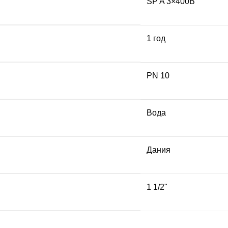
SP A 3×400В
1 год
PN 10
Вода
Дания
1 1/2"