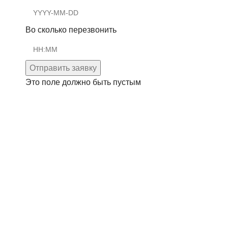
Во сколько перезвонить
Отправить заявку
Это поле должно быть пустым
© 2014-2025 Фирменный магазин PompaStar.ru —
официальный партнер производителей насосного
оборудования Grundfos, Wilo.
Консультация онлайн
YouTube
WhatsApp
WhatsApp
Telegram
Каталог