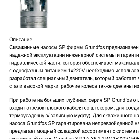
Описание
Скважинные насосы SP фирмы Grundfos предназначены д
надежной эксплуатации инженерной системы и гаранти
гидравлической части, которая обеспечивает максимал
с однофазным питанием 1х220V необходимо использоват
разработал специальный двигатель, который работает
стали высокой марки, рабочие колеса также сделаны и
При работе на больших глубинах, серия SP Grundfos о
входит отрезок плоского кабеля со штекером, для сое
термоусадочную/ заливную муфту). Для скважинного на
насоса Grundfos SP гарантирована непревзойденной н
предлагает мощный складской ассортимент с системати
скважинный насос Grundfos SP 1A-36 1,1kW 1x220V 50