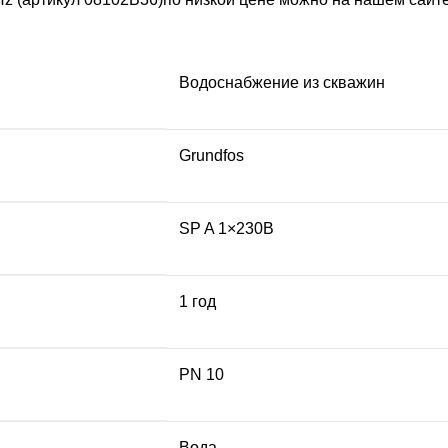
Водоснабжение из скважин
Grundfos
SP A 1×230В
1 год
PN 10
Вода