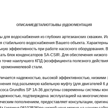
ОПИСАНИЕ
ДЕТАЛИ
ОТЗЫВЫ (0)
ДОКУМЕНТАЦИЯ
ля водоснабжения из глубоких артезианских скважин. Исп
я стабильного водоснабжения Вашего объекта. Характерны
ьную эффективность при работе насосного оборудования. В
ь блок конденсаторов SA-CSIR. Для обеспечения низкого 
 в точке наилучшего КПД (коэффициента полезного действи
з хромоникелевой стали.
тличается надежностью, высокой эффективностью, низкими 
динения под разъемную кабельную муфту (для двигателей 6
соса Grundfos SP 1A-36 доступны современны системы кон
адежностью, подтверждена эксплуатацией на многочисленн
ческим пополнением, предоставляет консультации, оригина
Hz (артикул 08102B36)по низкой цене можно на нашем сайт