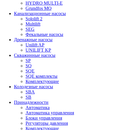
HYDRO MULTI-E
Grundfos MQ
Канализационные насосы
Sololift 2
Multilift
SEG
Фекальные насосы
Дренажные насосы
Unilift AP
UNILIFT KP
Скважинные насосы
SP
SQ
SQE
SQE комплекты
Комплектующие
Колодезные насосы
SBA
SB
Принадлежности
Автоматика
Автоматика управления
Блоки управления
Регуляторы давления
Комплектующие