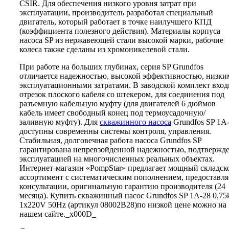
CSIR. Для обеспечения низкого уровня затрат при
эксплуатации, производитель разработал специальный
двигатель, который работает в точке наилучшего КПД
(коэффициента полезного действия). Материалы корпуса
насоса SP из нержавеющей стали высокой марки, рабочие
колеса также сделаны из хромоникелевой стали.
При работе на больших глубинах, серия SP Grundfos
отличается надежностью, высокой эффективностью, низки
эксплуатационными затратами. В заводской комплект вход
отрезок плоского кабеля со штекером, для соединения под
разъемную кабельную муфту (для двигателей 6 дюймов
кабель имеет свободный конец под термоусадочную/
заливную муфту). Для
скважинного насоса
Grundfos SP 1A
доступны современны системы контроля, управления.
Стабильная, долговечная работа насоса Grundfos SP
гарантирована непревзойденной надежностью, подтвержд
эксплуатацией на многочисленных реальных объектах.
Интернет-магазин «PompStar» предлагает мощный складск
ассортимент с систематическим пополнением, предоставля
консультации, оригинальную гарантию производителя (24
месяца). Купить скважинный насос Grundfos SP 1A-28 0,7
1x220V 50Hz (артикул 08002B28)по низкой цене можно на
нашем сайте._x000D_