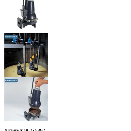
Артикул:
96075897