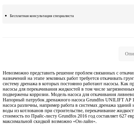
Бесплатная консультация специалиста
Опи
Невозможно представить решение проблем связанных с откачи
назначений на этапе земляных работ требуется откачивать гр
систему дренажа в которых постоянно работают насосы. Как п
насосы для перекачивания жидкостей в том числе загрязненны
подвержены коррозии. Модель насоса для откачивания ливнево
Напорный патрубок дренажного насоса Grundfos UNILIFT AP 12
насоса различны, например работа в системах дренажа зданий
воды из котлованов при строительстве, перекачивание жидкост
стоимость по Прайс-листу Grundfos 2016 год составляет 627 е
максимальной скидкой возможно «Он-лайн».