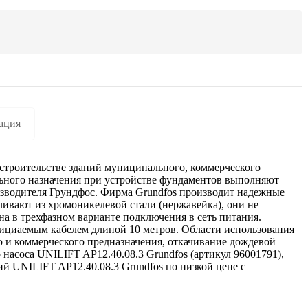
ация
строительстве зданий муниципального, коммерческого
ального назначения при устройстве фундаментов выполняют
изводителя Грундфос. Фирма Grundfos производит надежные
ливают из хромоникелевой стали (нержавейка), они не
а в трехфазном варианте подключения в сеть питания.
нициаемым кабелем длиной 10 метров. Области использования
о и коммерческого предназначения, откачивание дождевой
 насоса UNILIFT AP12.40.08.3 Grundfos (артикул 96001791),
ий UNILIFT AP12.40.08.3 Grundfos по низкой цене с