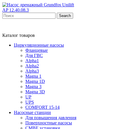
Search
Каталог товаров
Циркуляционные насосы
Фланцевые
Для ГВС
Alpha1
Alpha2
Alpha3
Magna 1
Magna 1D
Magna 3
Magna 3D
UP
UPS
COMFORT 15-14
Насосные станции
Для повышения давления
Поверхностные насосы
CMBE установки