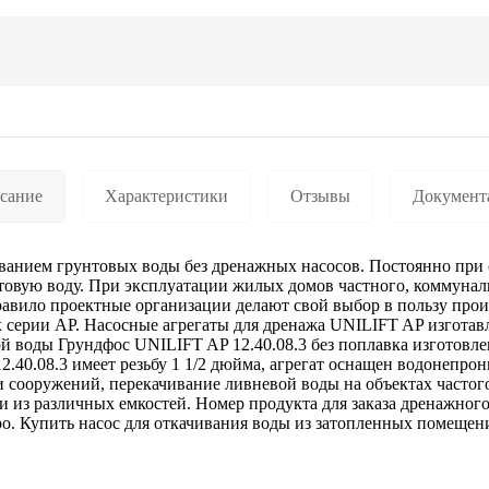
сание
Характеристики
Отзывы
Документ
ванием грунтовых воды без дренажных насосов. Постоянно при 
унтовую воду. При эксплуатации жилых домов частного, коммун
равило проектные организации делают свой выбор в пользу про
х серии AP. Насосные агрегаты для дренажа UNILIFT AP изготав
й воды Грундфос UNILIFT AP 12.40.08.3 без поплавка изготовлен
.40.08.3 имеет резьбу 1 1/2 дюйма, агрегат оснащен водонепро
 и сооружений, перекачивание ливневой воды на объектах частог
и из различных емкостей. Номер продукта для заказа дренажного
вро. Купить насос для откачивания воды из затопленных помещен