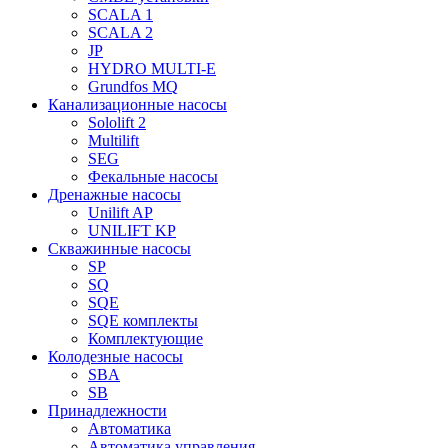
SCALA 1
SCALA 2
JP
HYDRO MULTI-E
Grundfos MQ
Канализационные насосы
Sololift 2
Multilift
SEG
Фекальные насосы
Дренажные насосы
Unilift AP
UNILIFT KP
Скважинные насосы
SP
SQ
SQE
SQE комплекты
Комплектующие
Колодезные насосы
SBA
SB
Принадлежности
Автоматика
Автоматика управления