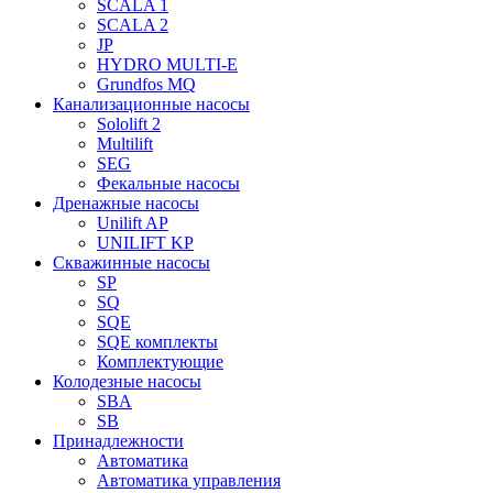
SCALA 1
SCALA 2
JP
HYDRO MULTI-E
Grundfos MQ
Канализационные насосы
Sololift 2
Multilift
SEG
Фекальные насосы
Дренажные насосы
Unilift AP
UNILIFT KP
Скважинные насосы
SP
SQ
SQE
SQE комплекты
Комплектующие
Колодезные насосы
SBA
SB
Принадлежности
Автоматика
Автоматика управления