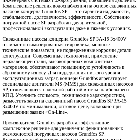
инженерных системах пожаротушения, повышения давления.
Комплексные решения водоснабжения на основе скважинных
насосов концерна Grundfos SP — это гарантия надежности,
стабильности, долговечности, эффективности. Собственно
погружной насос SP разработан для длительной,
профессиональной эксплуатации даже в тяжелых условиях.
Скважинные насосы концерна Grundfos SP 3A-15 3x400V
отличает оптимизированная гидравлика, мощные
технические показатели, не подверженные коррозии детали
конструкции. Современные технологии, применение
нержавеющей стали, высокопрочных композитных
материалов, обеспечивают повышенную устойчивость к
абразивному износу. Для поддержания низкого уровня
эксплуатационных затрат, концерн Grundfos агрегатирует
специальные двигатели MS (MMS) для скважинных насосов
SP, отличающиеся надежной работой в точке наибольшего
КПД. Уточнить стоимость, технические характеристики,
разместить заказ на скважинный насос Grundfos SP 3A-15
3x400V по минимальной, оптовой цене, возможно при
размещении заявки «On-Line».
Производитель Grundfos разработал эффективное
комплексное решение для увеличения функциональных
возможностей погружных насосов Grundfos SP.
Круглосуточный контроль работы скважинного насоса,